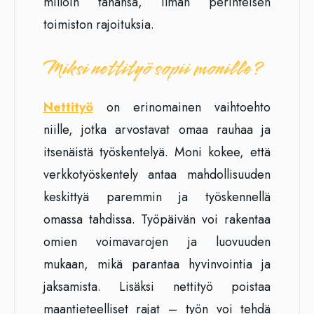
milloin tahansa, ilman perinteisen
toimiston rajoituksia.
Miksi nettityö sopii monille?
Nettityö
on erinomainen vaihtoehto
niille, jotka arvostavat omaa rauhaa ja
itsenäistä työskentelyä. Moni kokee, että
verkkotyöskentely antaa mahdollisuuden
keskittyä paremmin ja työskennellä
omassa tahdissa. Työpäivän voi rakentaa
omien voimavarojen ja luovuuden
mukaan, mikä parantaa hyvinvointia ja
jaksamista. Lisäksi nettityö poistaa
maantieteelliset rajat – työn voi tehdä