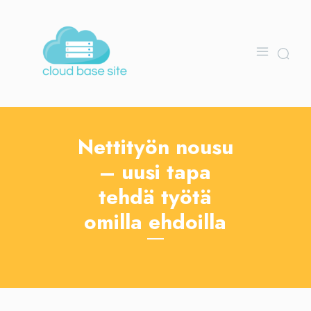
Nettityön nousu
– uusi tapa
tehdä työtä
omilla ehdoilla