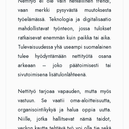
Nettityö ei ole vain hetkellinen trendi,
vaan merkki pysyvästä muutoksesta
työelämässä. Teknologia ja digitalisaatio
mahdollistavat työnteon, jossa tulokset
ratkaisevat enemmän kuin paikka tai aika.
Tulevaisuudessa yhä useampi suomalainen
tulee hyödyntämään nettityötä osana
arkeaan – joko päätoimisesti tai
sivutoimisena lisätulonlähteenä.
Nettityö tarjoaa vapauden, mutta myös
vastuun. Se vaatii oma-aloitteisuutta,
organisointikykyä ja halua oppia uutta.
Niille, jotka hallitsevat nämä taidot,
verkon kautta tehtävä työ voi olla tie sekä