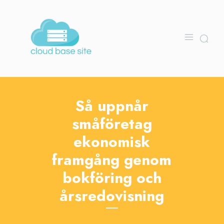
Så uppnår
småföretag
ekonomisk
framgång genom
bokföring och
årsredovisning